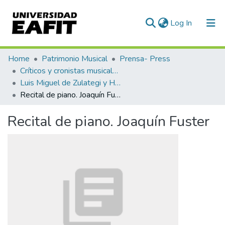
(current)
Log In
Communities & Collections
Home
Patrimonio Musical
Prensa- Press
Críticos y cronistas musicales
All of DSpace
Luis Miguel de Zulategi y Huarte
Recital de piano. Joaquín Fuster
Statistics
Recital de piano. Joaquín Fuster