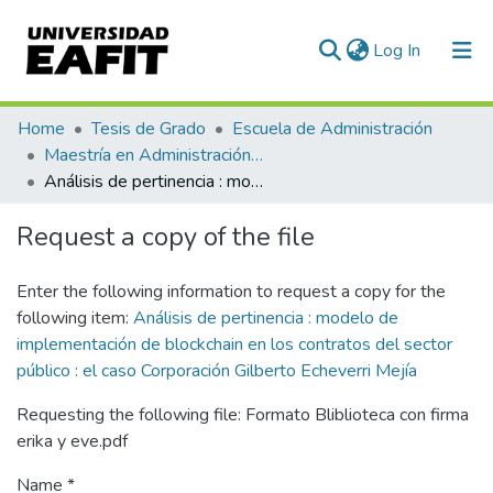
(current)
Log In
Communities & Collections
Home
Tesis de Grado
Escuela de Administración
Maestría en Administración - MBA (tesis)
All of DSpace
Análisis de pertinencia : modelo de implementación de blockchain en los contratos del sector público : el caso Corporación Gilberto Echeverri Mejía
Statistics
Request a copy of the file
Enter the following information to request a copy for the
following item:
Análisis de pertinencia : modelo de
implementación de blockchain en los contratos del sector
público : el caso Corporación Gilberto Echeverri Mejía
Requesting the following file: Formato Bliblioteca con firma
erika y eve.pdf
Name *