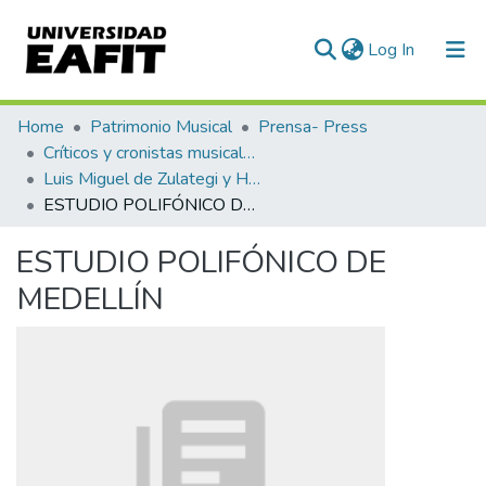
(current)
Log In
Communities & Collections
Home
Patrimonio Musical
Prensa- Press
Críticos y cronistas musicales
All of DSpace
Luis Miguel de Zulategi y Huarte
ESTUDIO POLIFÓNICO DE MEDELLÍN
Statistics
ESTUDIO POLIFÓNICO DE
MEDELLÍN