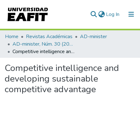
(current)
Log In
Communities & Collections
Home
Revistas Académicas
AD-minister
AD-minister, Núm. 30 (2017)
All of DSpace
Competitive intelligence and developing sustainable competitive advantage
Statistics
Competitive intelligence and
developing sustainable
competitive advantage