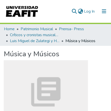
(current)
Log In
Communities & Collections
Home
Patrimonio Musical
Prensa- Press
Críticos y cronistas musicales
All of DSpace
Luis Miguel de Zulategi y Huarte
Música y Músicos
Statistics
Música y Músicos