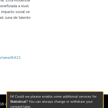
al. Esta incidencia
eneficiada a nivel
e impacto social se
ad, cuna de talento
cle/view/6421
Hi! Could we please enable some additional services for
Statistical
? You can always change or withdraw your
2158 de 2018
consent later.