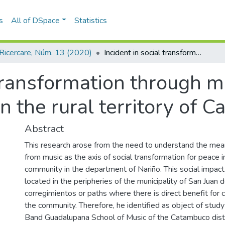
s
All of DSpace
Statistics
Ricercare, Núm. 13 (2020)
Incident in social transformation through music: social and life reivindication in the rural territory of Catambuco (Nariño)
 transformation through m
 in the rural territory of
Abstract
This research arose from the need to understand the mea
from music as the axis of social transformation for peace i
community in the department of Nariño. This social impac
located in the peripheries of the municipality of San Juan 
corregimientos or paths where there is direct benefit for c
the community. Therefore, he identified as object of stud
Band Guadalupana School of Music of the Catambuco distric