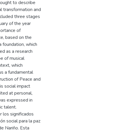
sought to describe
al transformation and
 included three stages
uary of the year
ortance of
ce, based on the
a foundation, which
fied as a research
pe of musical
ntext, which
hus a fundamental
truction of Peace and
is social impact
ted at personal,
 was expressed in
c talent.
 los significados
ón social para la paz
de Nariño. Esta