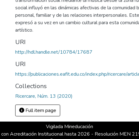
transformación social mediante la música desde la zona rur
social influyó en las dinámicas afectivas de la comunidad b
personal, familiar y de las relaciones interpersonales. Est
expresó a su vez en un cambio cultural para esta comunid
artístico.
URI
http://hdl.handle.net/10784/17687
URI
https://publicaciones.eafit.edu.co/index.php/ricercare/arti
Collections
Ricercare, Núm. 13 (2020)
Full item page
Vigilada Mineducación
 con Acreditación Institucional hasta 2026 - Resolución MEN 