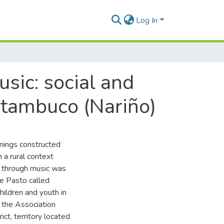
Log In
usic: social and
 Catambuco (Nariño)
nings constructed
n a rural context
t through music was
de Pasto called
hildren and youth in
y the Association
t, territory located