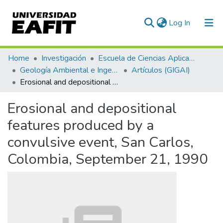
(current)
Log In
Communities & Collections
Home
Investigación
Escuela de Ciencias Aplicadas e Ingeniería
Geología Ambiental e Ingeniería Sísmica (GIGAI)
Artículos (GIGAI)
All of DSpace
Erosional and depositional features produced by a convulsive event, San Carlos, Colombia, September 21, 1990
Statistics
Erosional and depositional
features produced by a
convulsive event, San Carlos,
Colombia, September 21, 1990