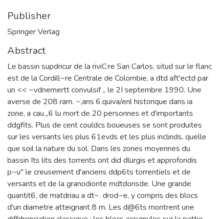
Publisher
Springer Verlag
Abstract
Le bassin supdricur de la riviC:re San Carlos, situd sur le flanc
est de la Cordill~re Centrale de Colombie, a dtd aft'ectd par
un << ~vdnemertt convulsif ,, le 2I septembre 1990. Une
averse de 208 ram. ~,ans 6.quiva/enl historique dans ia
zone, a cau.,,6 lu mort de 20 personnes et d'importants
ddgfits. Plus de cent couldcs boueuses se sont produites
sur les versants les plus 61evds et les plus inclinds, quelle
que soil la nature du sol. Dans les zones moyennes du
bassin Its lits des torrents ont did dlurgis et approfondis
p~u" le creusement d'anciens ddp6ts torrentiels et de
versants et de la granodiorite mdtdorisde. Une grande
quantit6, de matdriau a dt~. drod~e, y compris des blocs
d'un diametre atteignant 8 m. Les d@6ts montrent une