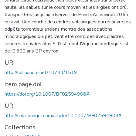
diffdrenciation classique : les blocs accumules sur la pattie
haute, les sables sur le cours moyen, et les argiles ont dr6.
transport6es jusqu'au rdservoir de Punchin'a, environ 20 km
en aval. Une couche de cendres volcaniques qui recouvre les
ddp6ts torrentiels anciens montre des associations
mindralogiques qui pet, vent etre corrdldes avec d'autres
cendres trouvdes plus 5, I'est, dont I'&ge radiomdtrique cst
de I0.500 ans BP environ
URI
http://hdl.handle.net/10784/1519
item.page.doi
https://doi.org/10.1007/BF02594908#
URI
http://link.springer.com/article/10.1007/BF02594908#
Collections