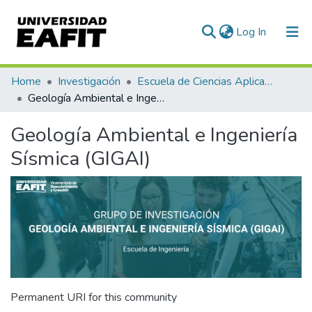
(current)
Log In
Communities & Collections
Home
Investigación
Escuela de Ciencias Aplicadas e Ingeniería
Geología Ambiental e Ingeniería Sísmica (GIGAI)
All of DSpace
Geología Ambiental e Ingeniería
Statistics
Sísmica (GIGAI)
Permanent URI for this community