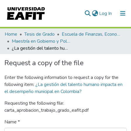
(current)
Log In
Communities & Collections
Home
Tesis de Grado
Escuela de Finanzas, Economía y Gobierno
Maestría en Gobierno y Políticas Públicas (tesis)
All of DSpace
¿La gestión del talento humano impacta en el desempeño municipal en Colombia?
Statistics
Request a copy of the file
Enter the following information to request a copy for the
following item:
¿La gestión del talento humano impacta en
el desempeño municipal en Colombia?
Requesting the following file:
carta_aprobacion_trabajo_grado_eafit.pdf
Name *