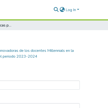
Log In
Influencia de las prácticas pedagógicas innovadoras de los docentes Millennials en la transformación del clima laboral en una institución privada de educación superior, en la ciudad de Pereira durante el periodo 2023-2024
innovadoras de los docentes Millennials en la
te el periodo 2023-2024