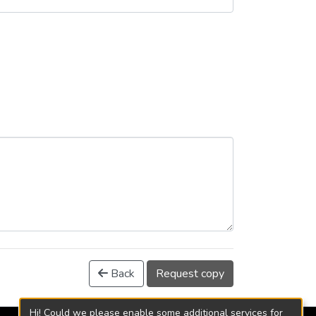
Back
Request copy
Hi! Could we please enable some additional services for