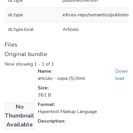
dc.type
publishedVersion
dc.type
info:eu-repo/semantics/published
dc.type.local
Artículo
Files
Original bundle
Now showing
1 - 1 of 1
Name:
Down
articulo - copia (5).html
load
Size:
381 B
Format:
No
Hypertext Markup Language
Thumbnail
Description:
Available