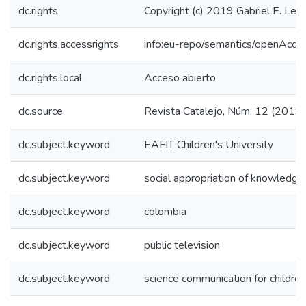
dc.rights
Copyright (c) 2019 Gabriel E. Levy
dc.rights.accessrights
info:eu-repo/semantics/openAcce
dc.rights.local
Acceso abierto
dc.source
Revista Catalejo, Núm. 12 (2019)
dc.subject.keyword
EAFIT Children's University
dc.subject.keyword
social appropriation of knowledge
dc.subject.keyword
colombia
dc.subject.keyword
public television
dc.subject.keyword
science communication for children