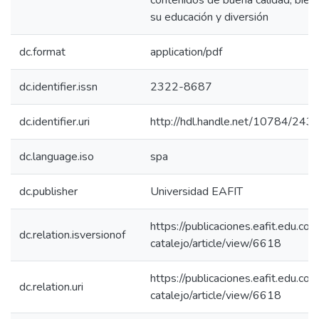
contenidos de buena cálidad, bie
su educación y diversión
dc.format
application/pdf
dc.identifier.issn
2322-8687
dc.identifier.uri
http://hdl.handle.net/10784/243
dc.language.iso
spa
dc.publisher
Universidad EAFIT
https://publicaciones.eafit.edu.co/
dc.relation.isversionof
catalejo/article/view/6618
https://publicaciones.eafit.edu.co/
dc.relation.uri
catalejo/article/view/6618