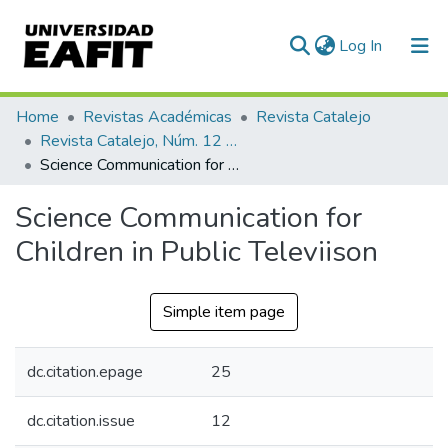
(current)
Log In
Communities & Collections
Home
Revistas Académicas
Revista Catalejo
Revista Catalejo, Núm. 12 (2019)
All of DSpace
Science Communication for Children in Public Televiison
Statistics
Science Communication for
Children in Public Televiison
Simple item page
dc.citation.epage
25
dc.citation.issue
12