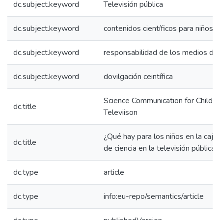
dc.subject.keyword
Televisión pública
dc.subject.keyword
contenidos científicos para niños
dc.subject.keyword
responsabilidad de los medios de
dc.subject.keyword
dovilgación ceintífica
Science Communication for Children
dc.title
Televiison
¿Qué hay para los niños en la caj
dc.title
de ciencia en la televisión pública i
dc.type
article
dc.type
info:eu-repo/semantics/article