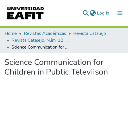
(current)
Log In
Communities & Collections
Home
Revistas Académicas
Revista Catalejo
Revista Catalejo, Núm. 12 (2019)
All of DSpace
Science Communication for Children in Public Televiison
Statistics
Science Communication for
Children in Public Televiison