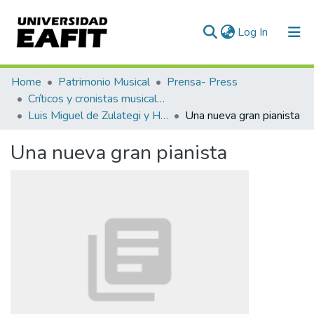
(current)
Log In
Communities & Collections
Home
Patrimonio Musical
Prensa- Press
Críticos y cronistas musicales
All of DSpace
Luis Miguel de Zulategi y Huarte
Una nueva gran pianista
Statistics
Una nueva gran pianista