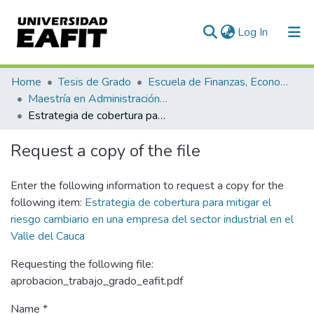
(current)
Log In
Communities & Collections
Home
Tesis de Grado
Escuela de Finanzas, Economía y Gobierno
Maestría en Administración Financiera (tesis)
All of DSpace
Estrategia de cobertura para mitigar el riesgo cambiario en una empresa del sector industrial en el Valle del Cauca
Statistics
Request a copy of the file
Enter the following information to request a copy for the
following item:
Estrategia de cobertura para mitigar el
riesgo cambiario en una empresa del sector industrial en el
Valle del Cauca
Requesting the following file:
aprobacion_trabajo_grado_eafit.pdf
Name *