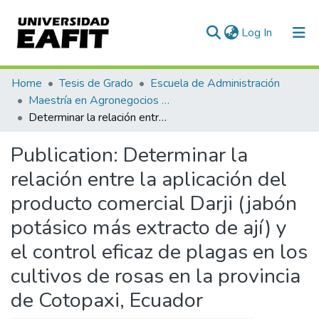
(current)
Log In
Communities & Collections
Home
Tesis de Grado
Escuela de Administración
Maestría en Agronegocios (tesis)
All of DSpace
Determinar la relación entre la aplicación del producto comercial Darji (jabón potásico más extracto de ají) y el control eficaz de plagas en los cultivos de rosas en la provincia de Cotopaxi, Ecuador
Statistics
Publication:
Determinar la
relación entre la aplicación del
producto comercial Darji (jabón
potásico más extracto de ají) y
el control eficaz de plagas en los
cultivos de rosas en la provincia
de Cotopaxi, Ecuador