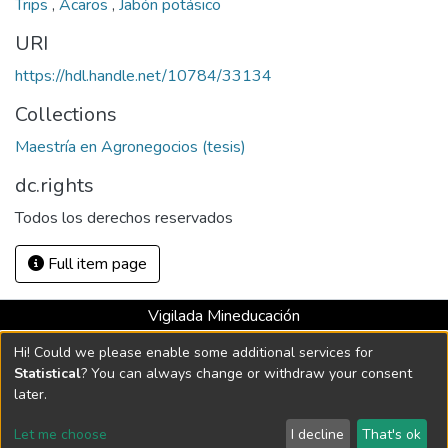
Trips
,
Ácaros
,
Jabón potásico
URI
https://hdl.handle.net/10784/33134
Collections
Maestría en Agronegocios (tesis)
dc.rights
Todos los derechos reservados
Full item page
Vigilada Mineducación
Universidad con Acreditación Institucional hasta 2026 -
Hi! Could we please enable some additional services for
Resolución MEN 2158 de 2018
Statistical
? You can always change or withdraw your consent
later.
DSpace software
copyright © 2002-2026
LYRASIS
Let me choose
I decline
That's ok