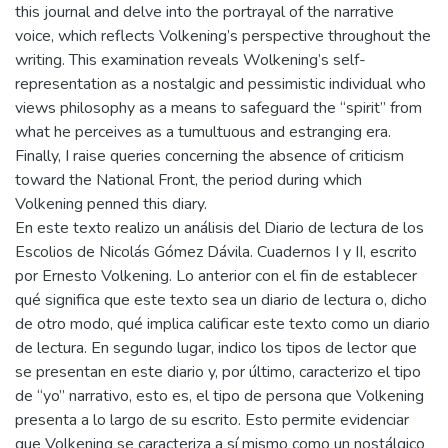
this journal and delve into the portrayal of the narrative
voice, which reflects Volkening’s perspective throughout the
writing. This examination reveals Wolkening’s self-
representation as a nostalgic and pessimistic individual who
views philosophy as a means to safeguard the “spirit” from
what he perceives as a tumultuous and estranging era.
Finally, I raise queries concerning the absence of criticism
toward the National Front, the period during which
Volkening penned this diary.
En este texto realizo un análisis del Diario de lectura de los
Escolios de Nicolás Gómez Dávila. Cuadernos I y II, escrito
por Ernesto Volkening. Lo anterior con el fin de establecer
qué significa que este texto sea un diario de lectura o, dicho
de otro modo, qué implica calificar este texto como un diario
de lectura. En segundo lugar, indico los tipos de lector que
se presentan en este diario y, por último, caracterizo el tipo
de “yo” narrativo, esto es, el tipo de persona que Volkening
presenta a lo largo de su escrito. Esto permite evidenciar
que Volkening se caracteriza a sí mismo como un nostálgico