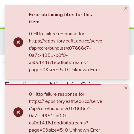
×
(current)
Log In
Error obtaining files for this
item
Communities & Collections
0 Http failure response for
Home
Revistas Académicas
Co-herencia
https://repository.eafit.edu.co/serve
Co-herencia, Vol. 20, No. 38 (2023)
All of DSpace
r/api/core/bundles/c07868c7-
Types of Readers and character at the Diario de lectura de los Escolios by Nicolás Gómez Dávila
0a7c-4951-b0f0-
Statistics
Types of Readers and character
aa0c14181ebd/bitstreams?
page=0&size=5: 0 Unknown Error
at the Diario de lectura de los
Escolios by Nicolás Gómez
×
Dávila
0 Http failure response for
https://repository.eafit.edu.co/serve
r/api/core/bundles/c07868c7-
0a7c-4951-b0f0-
Date
aa0c14181ebd/bitstreams?
2023
page=0&size=5: 0 Unknown Error