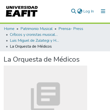
(current)
Log In
Communities & Collections
Home
Patrimonio Musical
Prensa- Press
Críticos y cronistas musicales
All of DSpace
Luis Miguel de Zulategi y Huarte
La Orquesta de Médicos
Statistics
La Orquesta de Médicos