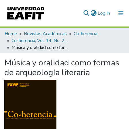
(current)
Log In
Communities & Collections
Home
Revistas Académicas
Co-herencia
Co-herencia, Vol. 14, No. 27 (2017)
All of DSpace
Música y oralidad como formas de arqueología literaria
Statistics
Música y oralidad como formas
de arqueología literaria