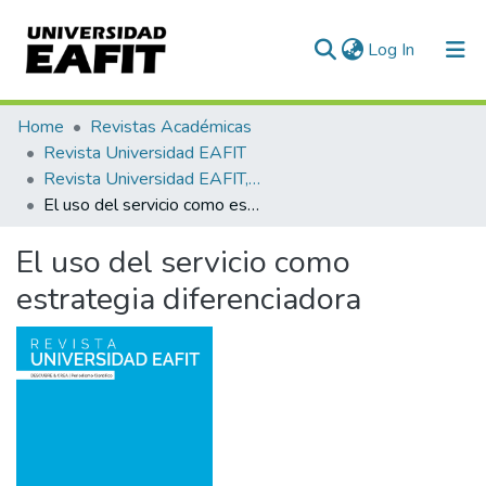
(current)
Log In
Communities & Collections
Home
Revistas Académicas
Revista Universidad EAFIT
All of DSpace
Revista Universidad EAFIT, Vol. 52, Núm. 170 (2017)
El uso del servicio como estrategia diferenciadora
Statistics
El uso del servicio como
estrategia diferenciadora