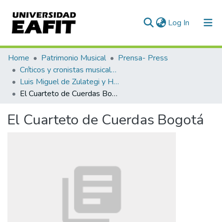
(current)
Log In
Communities & Collections
Home
Patrimonio Musical
Prensa- Press
Críticos y cronistas musicales
All of DSpace
Luis Miguel de Zulategi y Huarte
El Cuarteto de Cuerdas Bogotá
Statistics
El Cuarteto de Cuerdas Bogotá