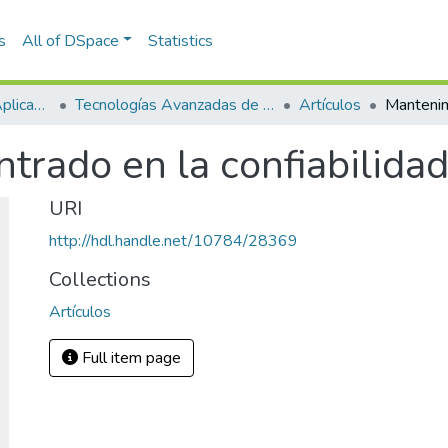
s
All of DSpace
Statistics
Escuela de Ciencias Aplicadas e Ingeniería
Tecnologías Avanzadas de Producción y Mantenimiento Industrial - TAPMI
Artículos
trado en la confiabilida
URI
http://hdl.handle.net/10784/28369
Collections
Artículos
Full item page