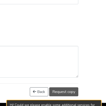
Back
Request copy
Hi! Could we please enable some additional services for