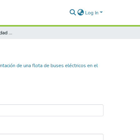
Log In
Análisis de prefactibilidad de la implementación de una flota de buses eléctricos en el sistema estratégico de transporte público para la ciudad de Sincelejo
ntación de una flota de buses eléctricos en el