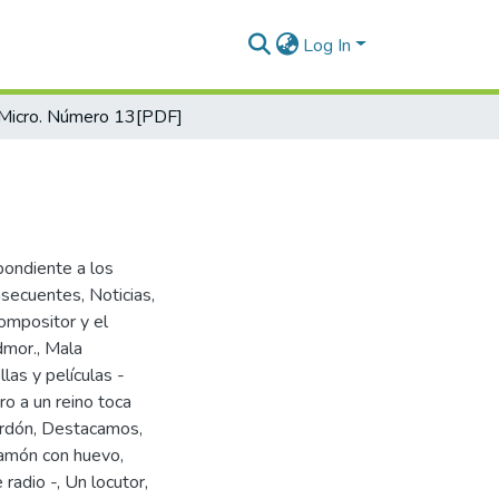
Log In
Micro. Número 13[PDF]
pondiente a los
nsecuentes, Noticias,
ompositor y el
dmor., Mala
llas y películas -
ero a un reino toca
perdón, Destacamos,
Jamón con huevo,
radio -, Un locutor,