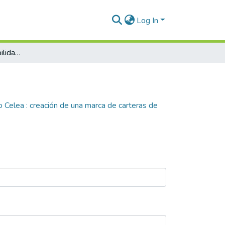
Log In
Estudio de la prefactibilidad del proyecto Celea : creación de una marca de carteras de cuero premium con enfoque sostenible
to Celea : creación de una marca de carteras de