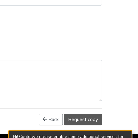
Back
Request copy
Hi! Could we please enable some additional services for