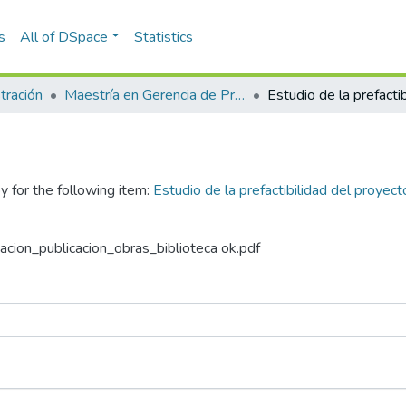
s
All of DSpace
Statistics
tración
Maestría en Gerencia de Proyectos (Tesis)
y for the following item:
Estudio de la prefactibilidad del proyec
zacion_publicacion_obras_biblioteca ok.pdf