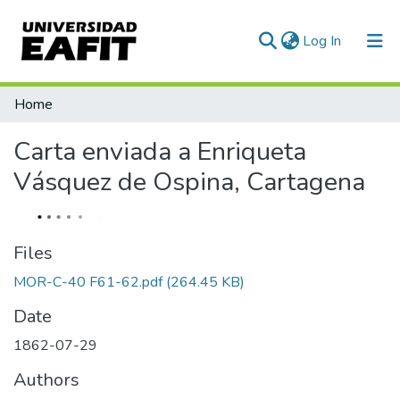
(current)
Log In
Communities & Collections
Home
All of DSpace
Carta enviada a Enriqueta
Statistics
Vásquez de Ospina, Cartagena
Files
MOR-C-40 F61-62.pdf
(264.45 KB)
Date
1862-07-29
Authors