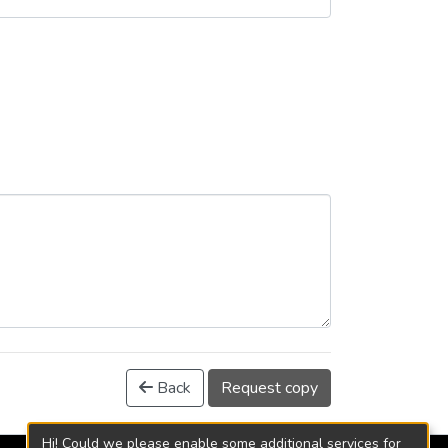
Back
Request copy
Hi! Could we please enable some additional services for