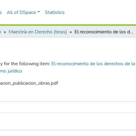
s
All of DSpace
Statistics
o
Maestría en Derecho (tesis)
El reconocimiento de los derechos de la naturaleza en la jurisprudencia de la Corte Constitucional a través de los lentes del feminismo jurídico
y for the following item:
El reconocimiento de los derechos de la 
mo jurídico
zacion_publicacion_obras.pdf