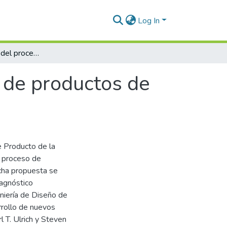
Log In
Reestructuración del proceso de desarrollo de productos de la empresa ARBORIT S.A.
 de productos de
e Producto de la
l proceso de
cha propuesta se
iagnóstico
niería de Diseño de
rrollo de nuevos
l T. Ulrich y Steven