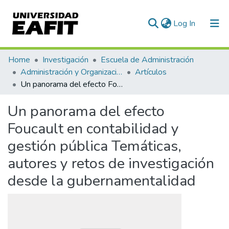
(current)
Log In
Communities & Collections
Home
Investigación
Escuela de Administración
Administración y Organizaciones
Artículos
All of DSpace
Un panorama del efecto Foucault en contabilidad y gestión pública Temáticas, autores y retos de investigación desde la gubernamentalidad
Statistics
Un panorama del efecto
Foucault en contabilidad y
gestión pública Temáticas,
autores y retos de investigación
desde la gubernamentalidad