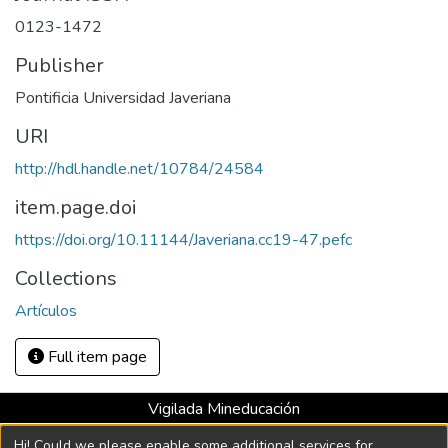
0123-1472
Publisher
Pontificia Universidad Javeriana
URI
http://hdl.handle.net/10784/24584
item.page.doi
https://doi.org/10.11144/Javeriana.cc19-47.pefc
Collections
Artículos
Full item page
Vigilada Mineducación
Universidad con Acreditación Institucional hasta 2026 -
Hi! Could we please enable some additional services for