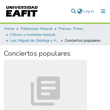
(current)
Log In
Communities & Collections
Home
Patrimonio Musical
Prensa- Press
Críticos y cronistas musicales
All of DSpace
Luis Miguel de Zulategi y Huarte
Conciertos populares
Statistics
Conciertos populares