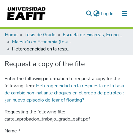
(current)
Log In
Communities & Collections
Home
Tesis de Grado
Escuela de Finanzas, Economía y Gobierno
Maestría en Economía (tesis)
All of DSpace
Heterogeneidad en la respuesta de la tasa de cambio nominal ante choques en el precio de petróleo : ¿un nuevo episodio de fear of floating?
Statistics
Request a copy of the file
Enter the following information to request a copy for the
following item:
Heterogeneidad en la respuesta de la tasa
de cambio nominal ante choques en el precio de petróleo :
¿un nuevo episodio de fear of floating?
Requesting the following file:
carta_aprobacion_trabajo_grado_eafit.pdf
Name *