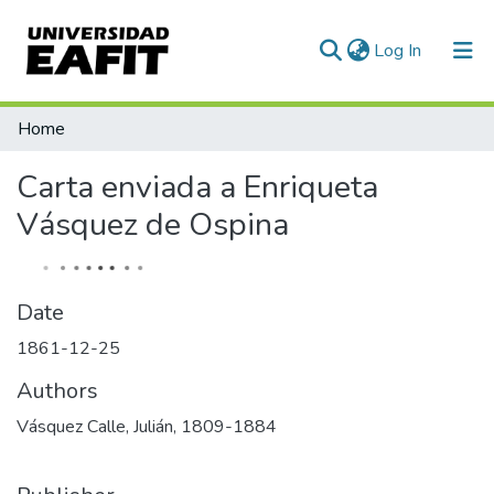
(current)
Log In
Communities & Collections
Home
All of DSpace
Carta enviada a Enriqueta
Statistics
Vásquez de Ospina
Date
1861-12-25
Authors
Vásquez Calle, Julián, 1809-1884