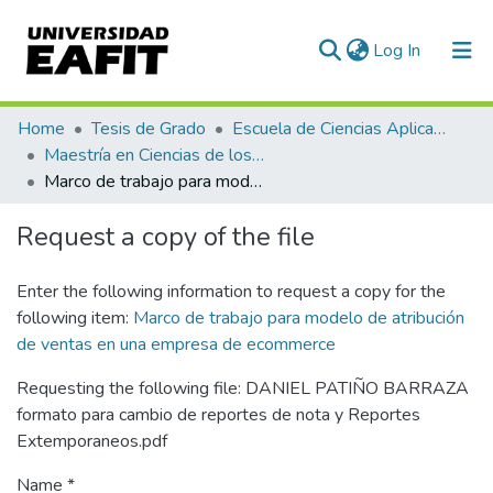
(current)
Log In
Communities & Collections
Home
Tesis de Grado
Escuela de Ciencias Aplicadas e Ingeniería
Maestría en Ciencias de los Datos y Analítica (tesis)
All of DSpace
Marco de trabajo para modelo de atribución de ventas en una empresa de ecommerce
Statistics
Request a copy of the file
Enter the following information to request a copy for the
following item:
Marco de trabajo para modelo de atribución
de ventas en una empresa de ecommerce
Requesting the following file: DANIEL PATIÑO BARRAZA
formato para cambio de reportes de nota y Reportes
Extemporaneos.pdf
Name *