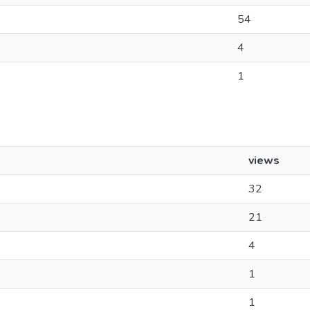
54
4
1
views
32
21
4
1
1