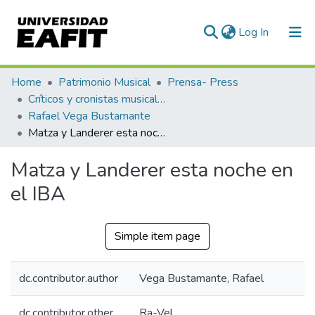
(current)
Log In
Communities & Collections
Home
Patrimonio Musical
Prensa- Press
Críticos y cronistas musicales
All of DSpace
Rafael Vega Bustamante
Matza y Landerer esta noche en el IBA
Statistics
Matza y Landerer esta noche en
el IBA
Simple item page
dc.contributor.author
Vega Bustamante, Rafael
dc.contributor.other
Ra-Vel