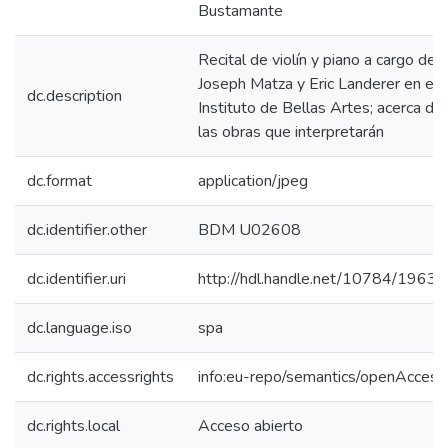
Bustamante
Recital de violín y piano a cargo de
Joseph Matza y Eric Landerer en el
dc.description
Instituto de Bellas Artes; acerca de
las obras que interpretarán
dc.format
application/jpeg
dc.identifier.other
BDM U02608
dc.identifier.uri
http://hdl.handle.net/10784/19634
dc.language.iso
spa
dc.rights.accessrights
info:eu-repo/semantics/openAccess
dc.rights.local
Acceso abierto