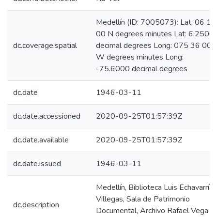
Medellín (ID: 7005073): Lat: 06 15
00 N degrees minutes Lat: 6.2500
dc.coverage.spatial
decimal degrees Long: 075 36 00
W degrees minutes Long:
-75.6000 decimal degrees
dc.date
1946-03-11
dc.date.accessioned
2020-09-25T01:57:39Z
dc.date.available
2020-09-25T01:57:39Z
dc.date.issued
1946-03-11
Medellín, Biblioteca Luis Echavarría
Villegas, Sala de Patrimonio
dc.description
Documental, Archivo Rafael Vega