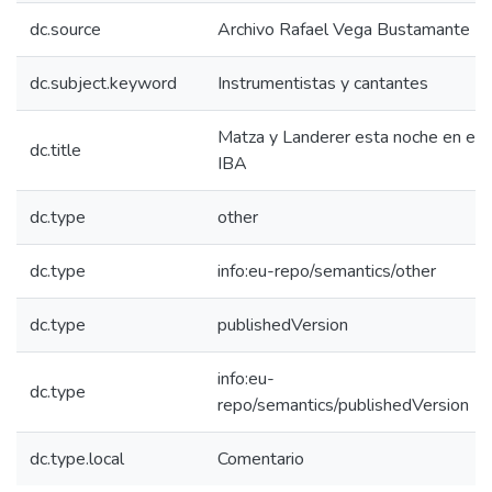
dc.source
Archivo Rafael Vega Bustamante
dc.subject.keyword
Instrumentistas y cantantes
Matza y Landerer esta noche en el
dc.title
IBA
dc.type
other
dc.type
info:eu-repo/semantics/other
dc.type
publishedVersion
info:eu-
dc.type
repo/semantics/publishedVersion
dc.type.local
Comentario