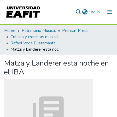
(current)
Log In
Communities & Collections
Home
Patrimonio Musical
Prensa- Press
Críticos y cronistas musicales
All of DSpace
Rafael Vega Bustamante
Matza y Landerer esta noche en el IBA
Statistics
Matza y Landerer esta noche en
el IBA