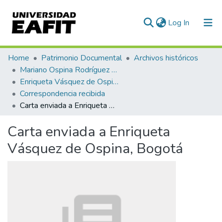
(current)
Log In
Communities & Collections
Home
Patrimonio Documental
Archivos históricos
Mariano Ospina Rodríguez (1826 -1912)
All of DSpace
Enriqueta Vásquez de Ospina
Correspondencia recibida
Statistics
Carta enviada a Enriqueta Vásquez de Ospina, Bogotá
Carta enviada a Enriqueta
Vásquez de Ospina, Bogotá