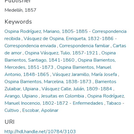
Publisher
Medellín, 1857
Keywords
Ospina Rodríguez, Mariano, 1805-1885 - Correspondencia
recibida
,
Vásquez de Ospina, Enriqueta, 1832-1886 -
Correspondencia enviada
,
Correspondencia familiar
,
Cartas
de amor
,
Ospina Vásquez, Tulio, 1857-1921
,
Ospina
Barrientos, Santiago, 1841-1860
,
Ospina Barrientos,
Mercedes, 1851-1873
,
Ospina Barrientos, Manuel
Antonio, 1848-1865
,
Vásquez Jaramillo, María Josefa
,
Ospina Barrientos, Marcelina, 1838-1873
,
Barrientos
Zulaibar, Ulpiana
,
Vásquez Calle, Julián, 1809-1884
,
Arango, Ulpiano
,
Jesuitas en Colombia
,
Ospina Rodríguez,
Manuel Inocencio, 1802-1872 - Enfermedades
,
Tabaco -
Cultivo
,
Escobar, Apolinar
URI
http://hdl.handle.net/10784/3103