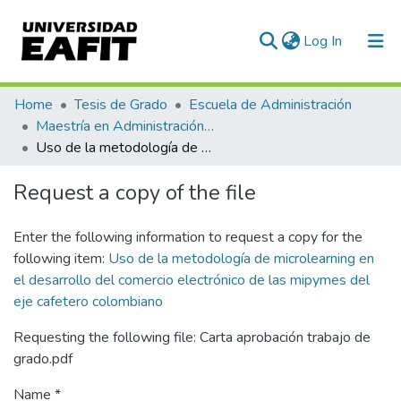
(current)
Log In
Communities & Collections
Home
Tesis de Grado
Escuela de Administración
Maestría en Administración - MBA (tesis)
All of DSpace
Uso de la metodología de microlearning en el desarrollo del comercio electrónico de las mipymes del eje cafetero colombiano
Statistics
Request a copy of the file
Enter the following information to request a copy for the
following item:
Uso de la metodología de microlearning en
el desarrollo del comercio electrónico de las mipymes del
eje cafetero colombiano
Requesting the following file: Carta aprobación trabajo de
grado.pdf
Name *