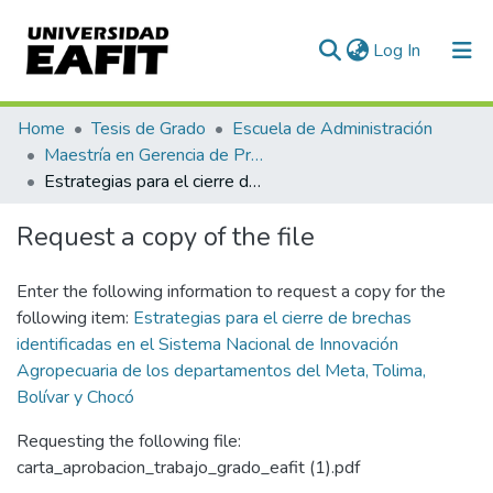
(current)
Log In
Communities & Collections
Home
Tesis de Grado
Escuela de Administración
Maestría en Gerencia de Proyectos (Tesis)
All of DSpace
Estrategias para el cierre de brechas identificadas en el Sistema Nacional de Innovación Agropecuaria de los departamentos del Meta, Tolima, Bolívar y Chocó
Statistics
Request a copy of the file
Enter the following information to request a copy for the
following item:
Estrategias para el cierre de brechas
identificadas en el Sistema Nacional de Innovación
Agropecuaria de los departamentos del Meta, Tolima,
Bolívar y Chocó
Requesting the following file:
carta_aprobacion_trabajo_grado_eafit (1).pdf