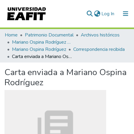
(current)
Log In
Communities & Collections
Home
Patrimonio Documental
Archivos históricos
Mariano Ospina Rodríguez (1826 -1912)
All of DSpace
Mariano Ospina Rodríguez
Correspondencia recibida
Carta enviada a Mariano Ospina Rodríguez
Statistics
Carta enviada a Mariano Ospina
Rodríguez