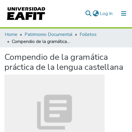
(current)
Log In
Communities & Collections
Home
Patrimonio Documental
Folletos
Compendio de la gramática práctica de la lengua castellana
All of DSpace
Compendio de la gramática
Statistics
práctica de la lengua castellana