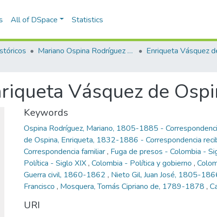
s
All of DSpace
Statistics
stóricos
Mariano Ospina Rodríguez (1826 -1912)
nriqueta Vásquez de Osp
Keywords
Ospina Rodríguez, Mariano, 1805-1885 - Correspondenc
de Ospina, Enriqueta, 1832-1886 - Correspondencia reci
Correspondencia familiar
,
Fuga de presos - Colombia - Si
Política - Siglo XIX
,
Colombia - Política y gobierno
,
Colom
Guerra civil, 1860-1862
,
Nieto Gil, Juan José, 1805-18
Francisco
,
Mosquera, Tomás Cipriano de, 1789-1878
,
Ca
URI