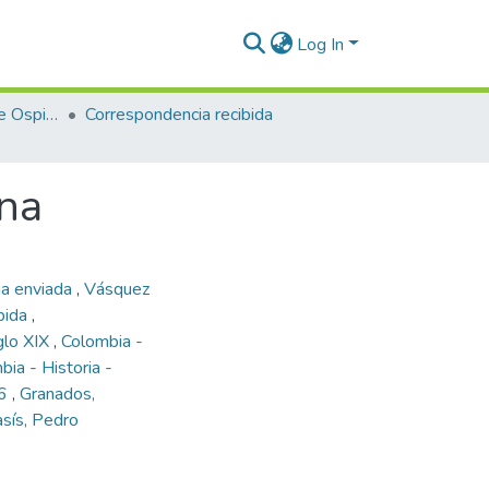
Log In
Enriqueta Vásquez de Ospina
Correspondencia recibida
ina
ia enviada
,
Vásquez
bida
,
glo XIX
,
Colombia -
bia - Historia -
66
,
Granados,
sís, Pedro