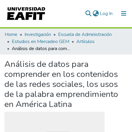
(current)
Log In
Communities & Collections
Home
Investigación
Escuela de Administración
Estudios en Mercadeo GEM
Artículos
All of DSpace
Análisis de datos para comprender en los contenidos de las redes sociales, los usos de la palabra emprendimiento en América Latina
Statistics
Análisis de datos para
comprender en los contenidos
de las redes sociales, los usos
de la palabra emprendimiento
en América Latina