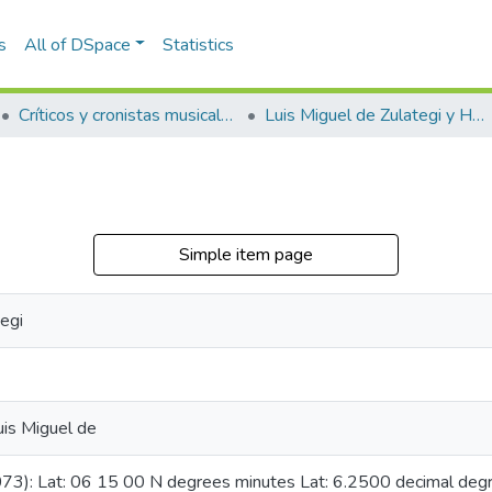
s
All of DSpace
Statistics
Críticos y cronistas musicales
Luis Miguel de Zulategi y Huarte
Simple item page
egi
uis Miguel de
073): Lat: 06 15 00 N degrees minutes Lat: 6.2500 decimal d