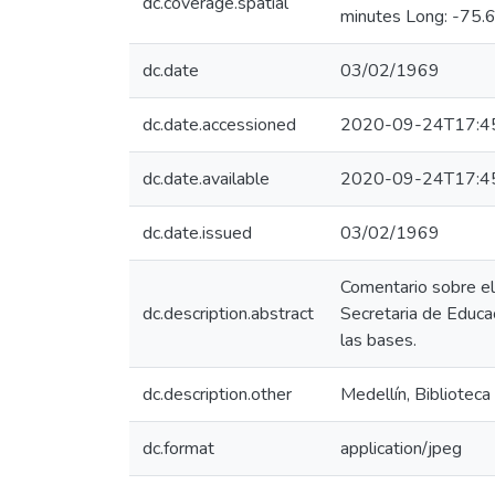
dc.coverage.spatial
minutes Long: -75.
dc.date
03/02/1969
dc.date.accessioned
2020-09-24T17:4
dc.date.available
2020-09-24T17:4
dc.date.issued
03/02/1969
Comentario sobre el 
dc.description.abstract
Secretaria de Educa
las bases.
dc.description.other
Medellín, Biblioteca
dc.format
application/jpeg