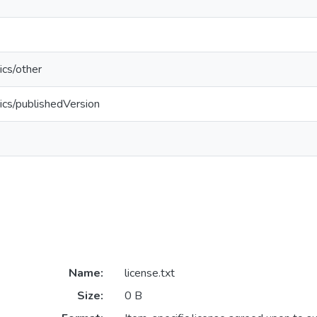
ics/other
ics/publishedVersion
Name:
license.txt
Size:
0 B