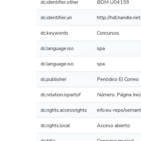
dc.identifier.other
BDM U04159
dc.identifier.uri
http://hdl.handle.
dc.keywords
Concursos
dc.language.iso
spa
dc.language.iso
spa
dc.publisher
Periódico El Correo
dc.relation.ispartof
Número .Página Inicia
dc.rights.accessrights
info:eu-repo/seman
dc.rights.local
Acceso abierto