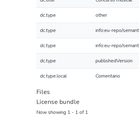
dc.title
Concurso musical
dc.type
other
dc.type
info:eu-repo/semant
dc.type
info:eu-repo/semant
dc.type
publishedVersion
dc.type.local
Comentario
Files
License bundle
Now showing
1 - 1 of 1