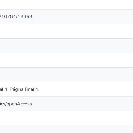
net/10784/18468
l 4, Página Final 4.
tics/openAccess