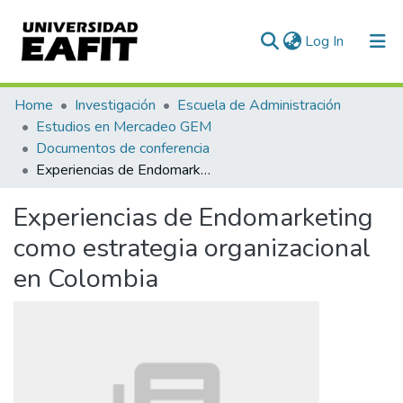
(current)
Log In
Communities & Collections
Home
Investigación
Escuela de Administración
Estudios en Mercadeo GEM
All of DSpace
Documentos de conferencia
Experiencias de Endomarketing como estrategia organizacional en Colombia
Statistics
Experiencias de Endomarketing
como estrategia organizacional
en Colombia