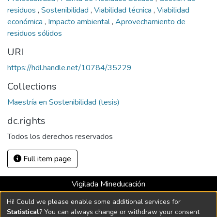
residuos
,
Sostenibilidad
,
Viabilidad técnica
,
Viabilidad
económica
,
Impacto ambiental
,
Aprovechamiento de
residuos sólidos
URI
https://hdl.handle.net/10784/35229
Collections
Maestría en Sostenibilidad (tesis)
dc.rights
Todos los derechos reservados
Full item page
Vigilada Mineducación
Universidad con Acreditación Institucional hasta 2026 -
Hi! Could we please enable some additional services for
Resolución MEN 2158 de 2018
Statistical
? You can always change or withdraw your consent