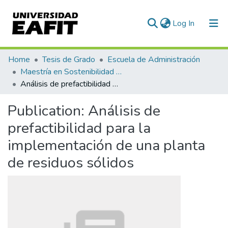
(current)
Log In
Communities & Collections
Home
Tesis de Grado
Escuela de Administración
Maestría en Sostenibilidad (tesis)
All of DSpace
Análisis de prefactibilidad para la implementación de una planta de residuos sólidos
Statistics
Publication:
Análisis de
prefactibilidad para la
implementación de una planta
de residuos sólidos