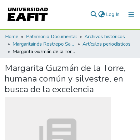
(current)
Log In
Communities & Collections
Home
Patrimonio Documental
Archivos históricos
Margaritainés Restrepo Santamaría
Artículos periodísticos
All of DSpace
Margarita Guzmán de la Torre, humana común y silvestre, en busca de la excelencia
Statistics
Margarita Guzmán de la Torre,
humana común y silvestre, en
busca de la excelencia