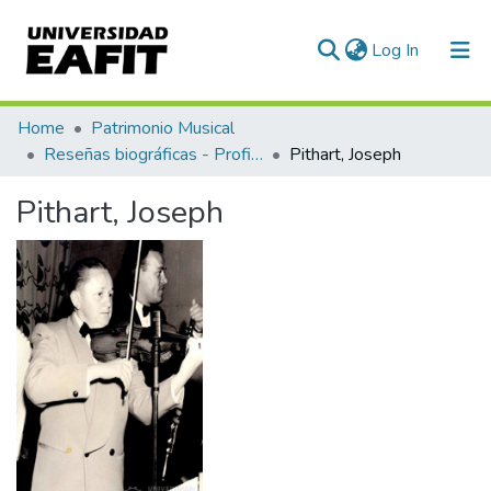
(current)
Log In
Communities & Collections
Home
Patrimonio Musical
Reseñas biográficas - Profiles
Pithart, Joseph
All of DSpace
Pithart, Joseph
Statistics