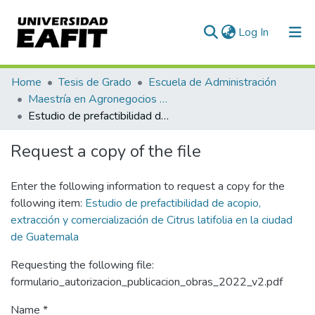
(current)
Log In
Communities & Collections
Home
Tesis de Grado
Escuela de Administración
Maestría en Agronegocios (tesis)
All of DSpace
Estudio de prefactibilidad de acopio, extracción y comercialización de Citrus latifolia en la ciudad de Guatemala
Statistics
Request a copy of the file
Enter the following information to request a copy for the
following item:
Estudio de prefactibilidad de acopio,
extracción y comercialización de Citrus latifolia en la ciudad
de Guatemala
Requesting the following file:
formulario_autorizacion_publicacion_obras_2022_v2.pdf
Name *