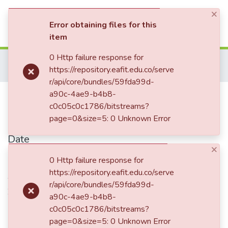
×
(current)
Log In
Error obtaining files for this
item
Communities & Collections
0 Http failure response for
Home
Patrimonio Musical
Partituras - Sheet music
https://repository.eafit.edu.co/serve
Luis Miguel de Zulategi
La Farerita: Berceuse
All of DSpace
r/api/core/bundles/59fda99d-
La Farerita: Berceuse
a90c-4ae9-b4b8-
Statistics
c0c05c0c1786/bitstreams?
page=0&size=5: 0 Unknown Error
Date
×
1939
0 Http failure response for
https://repository.eafit.edu.co/serve
Authors
r/api/core/bundles/59fda99d-
Zulategi, Luis Miguel
a90c-4ae9-b4b8-
c0c05c0c1786/bitstreams?
page=0&size=5: 0 Unknown Error
Publisher